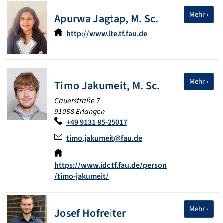
Mehr ›
Apurwa
Jagtap
,
M. Sc.
http://www.lte.tf.fau.de
Mehr ›
Timo
Jakumeit
,
M. Sc.
Cauerstraße 7
91058 Erlangen
+49 9131 85-25017
timo.jakumeit@fau.de
https://www.idc.tf.fau.de/person
/timo-jakumeit/
Mehr ›
Josef
Hofreiter