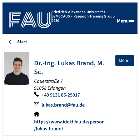
Friedrich-Alexander-Universität
SyMoCADS – Research Training Group
Menu
2950
Start
Mehr ›
Dr.-Ing.
Lukas
Brand
,
M.
Sc.
Cauerstraße 7
91058 Erlangen
+49 9131 85-25017
lukas.brand@fau.de
https://www.idc.tf.fau.de/person
/lukas-brand/