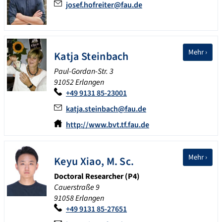
josef.hofreiter@fau.de
Mehr ›
Katja
Steinbach
Paul-Gordan-Str. 3
91052 Erlangen
+49 9131 85-23001
katja.steinbach@fau.de
http://www.bvt.tf.fau.de
Mehr ›
Keyu
Xiao
,
M. Sc.
Doctoral Researcher (P4)
Cauerstraße 9
91058 Erlangen
+49 9131 85-27651